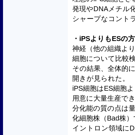
発現やDNAメチル
シャープなコント
・iPSよりもES
神経（他の組織よ
細胞について比較
その結果、全体的に
開きが見られた。
iPS細胞はES細
用意に大量生産で
分化能の質の点は量
化細胞株（Bad株
イントロン領域にD