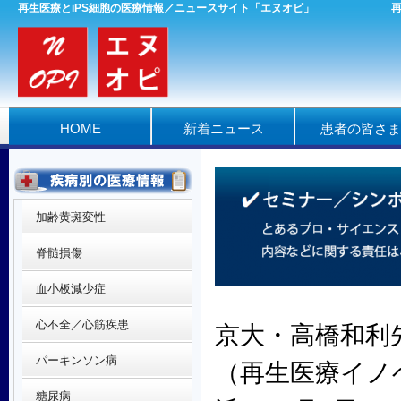
再生医療とiPS細胞の医療情報／ニュースサイト「エヌオピ」
HOME
新着ニュース
患者の皆さま
加齢黄斑変性
脊髄損傷
血小板減少症
心不全／心筋疾患
京大・高橋和利
パーキンソン病
（再生医療イノ
糖尿病