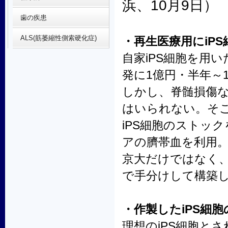
浜、10月9日）
歯の疾患
ALS(筋萎縮性側索硬化症)
・再生医療用にiP
自家iPS細胞を用
発に1億円・半年～
しかし、脊髄損傷
はいられない。そ
iPS細胞のストッ
アの臍帯血を利用
京大だけではなく
で手分けして構築
・作製したiPS細
理想のiPS細胞と