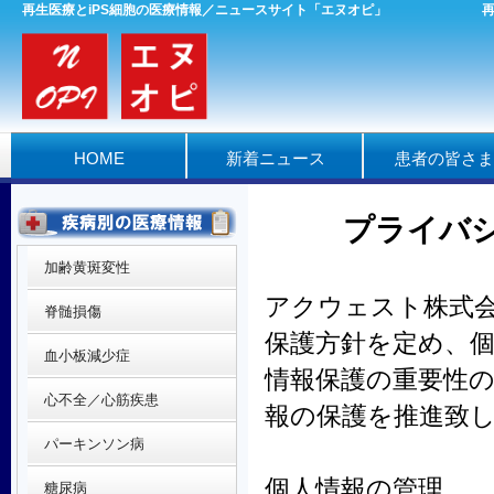
再生医療とiPS細胞の医療情報／ニュースサイト「エヌオピ」
HOME
新着ニュース
患者の皆さま
プライバ
加齢黄斑変性
アクウェスト株式
脊髄損傷
保護方針を定め、
血小板減少症
情報保護の重要性
心不全／心筋疾患
報の保護を推進致
パーキンソン病
個人情報の管理
糖尿病