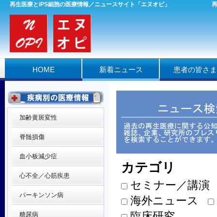
再生医療とiPS細胞の医療情報／ニュースサイト「エヌオピ」
HOME
新着ニュース
患者の皆さま
加齢黄斑変性
脊髄損傷
血小板減少症
カテゴリ
心不全／心筋疾患
セミナー／講演
パーキンソン病
海外ニュース
臨床研究
糖尿病