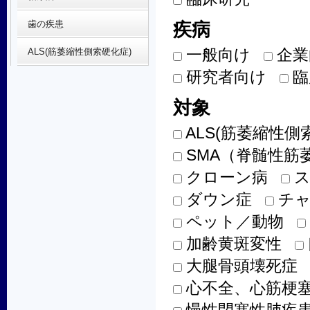
歯の疾患
疾病
一般向け
企業
ALS(筋萎縮性側索硬化症)
研究者向け
臨
対象
ALS(筋萎縮性側
SMA（脊髄性筋
クローン病
ス
ダウン症
チャ
ペット／動物
加齢黄斑変性
大腿骨頭壊死症
心不全、心筋梗