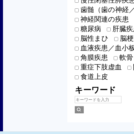
慢性閉塞性肺疾患
歯髄（歯の神経
神経関連の疾患
糖尿病
肝臓疾
脳性まひ
脳梗
血液疾患／血小
角膜疾患
軟骨
重症下肢虚血
食道上皮
キーワード