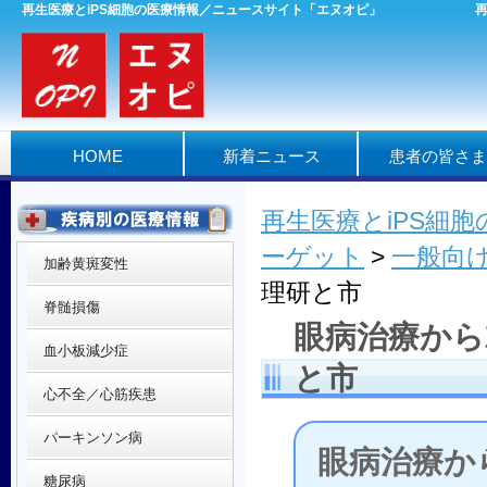
再生医療とiPS細胞の医療情報／ニュースサイト「エヌオピ」
HOME
新着ニュース
患者の皆さま
再生医療とiPS細
ーゲット
>
一般向
加齢黄斑変性
理研と市
脊髄損傷
眼病治療から
血小板減少症
と市
心不全／心筋疾患
パーキンソン病
眼病治療か
糖尿病