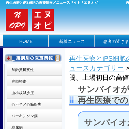
再生医療とiPS細胞の医療情報／ニュースサイト「エヌオピ」
HOME
新着ニュース
患者の皆さま
再生医療とiPS細
ュースカテゴリー
加齢黄斑変性
騰、上場初日の高値
脊髄損傷
サンバイオが
血小板減少症
再生医療での
心不全／心筋疾患
パーキンソン病
サンバイオ
糖尿病