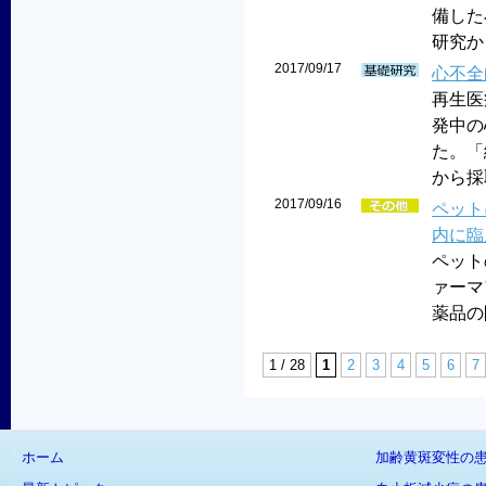
備した
研究か
2017/09/17
心不全
再生医
発中の
た。「
から採
2017/09/16
ペット
内に臨
ペット
ァーマ
薬品の
1 / 28
1
2
3
4
5
6
7
ホーム
加齢黄斑変性の