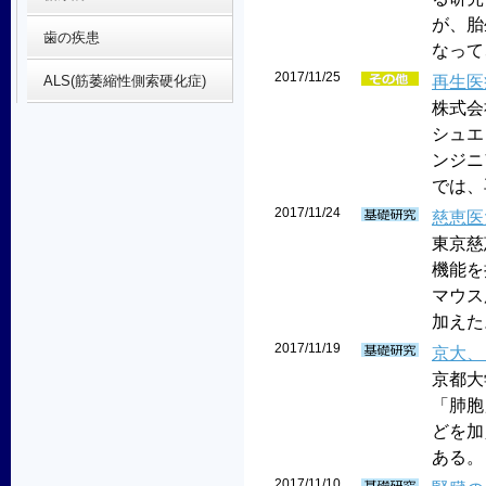
が、胎
歯の疾患
なって、
2017/11/25
再生医
ALS(筋萎縮性側索硬化症)
株式会
シュエ
ンジニ
では、再
2017/11/24
慈恵医
東京慈
機能を
マウス
加えた
2017/11/19
京大、
京都大
「肺胞
どを加
ある。
2017/11/10