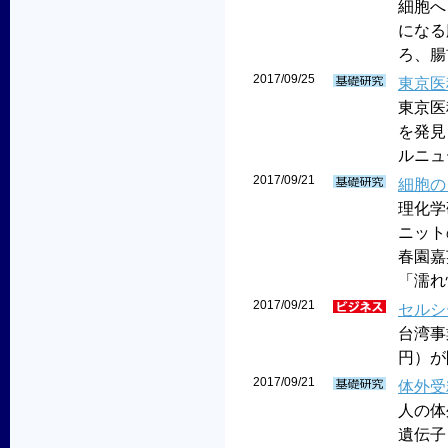
細胞へ
になる
ろ、腸
2017/09/25
東京医
東京医
を発見
ルニュ
2017/09/21
細胞の
理化学
ニット
春園嘉
「濡れ
2017/09/21
セルシ
台湾事
円）が
2017/09/21
体外受
人の体
遺伝子