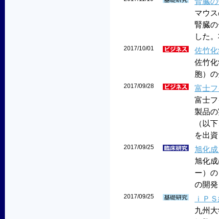
腎臓の
マウス
腎臓の
した。
2017/10/01
佐竹化
佐竹化
胞）の
2017/09/28
富士フ
富士フ
製品の
（以下
を出資し
2017/09/25
旭化成
旭化成は
ー）の
の開発
2017/09/25
ｉＰＳ
九州大