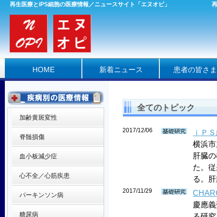
再生医療とiPS細胞の医療情報／ニュースサイト「エヌオピ」
HOME
新着ニュース
患者の皆さま
全てのトピック
加齢黄斑変性
2017/12/06
ｉＰＳ
脊髄損傷
横浜市
肝臓の
血小板減少症
た。従
心不全／心筋疾患
る。肝
2017/11/29
CHA
パーキンソン病
慶應義
糖尿病
る研究