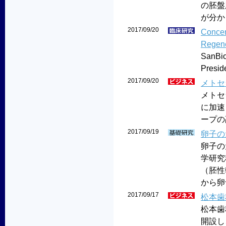
の胚盤
が分か
2017/09/20
Concern
Regene
SanBio
Preside
2017/09/20
メトセ
メトセ
に加速
ープの
2017/09/19
卵子の
卵子の
学研究
（胚性
から卵
2017/09/17
松本歯
松本歯
開設し