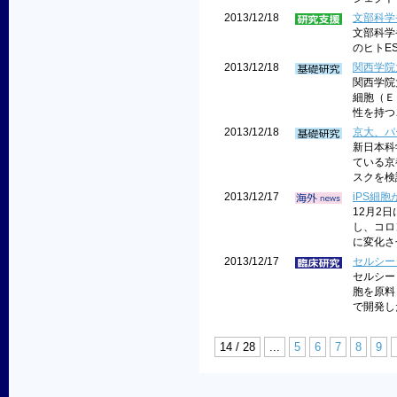
2013/12/18
文部科学
文部科学
のヒトE
2013/12/18
関西学院
関西学院
細胞（Ｅ
性を持つ
2013/12/18
京大、パ
新日本科
ている京
スクを検
2013/12/17
iPS細
12月2日
し、コロ
に変化させ
2013/12/17
セルシー
セルシー
胞を原料
で開発し
14 / 28
...
5
6
7
8
9