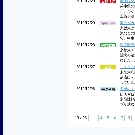
2013/12/29
細胞医薬
兵庫県の
日、わか
正薬事法
2013/12/29
阪大がカ
大阪大は
流などに
で、中東
2013/12/28
難病研究
京都大ｉ
難病の治
にした。
2013/12/27
「ｉＰＳ
東京大病
業省は２
していた
2013/12/26
患者のｉ
筋肉や靱
多能性幹
プが成功
13 / 28
...
4
5
6
7
8