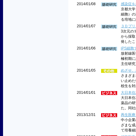
2014/01/08
感染症を
京都大学
細胞）の
る培地に
2014/01/07
３Ｄプリ
3次元の
から採取
発したこ
2014/01/06
iPS細
放射線医
極初期に
主任研究員
2014/01/05
めざせ、
さまざま
い止めた
校生を対
2014/01/01
大日本住
大日本住
薬品の研
た。同社
2013/12/31
再生医療
中小企業
ざまな成
て培養細