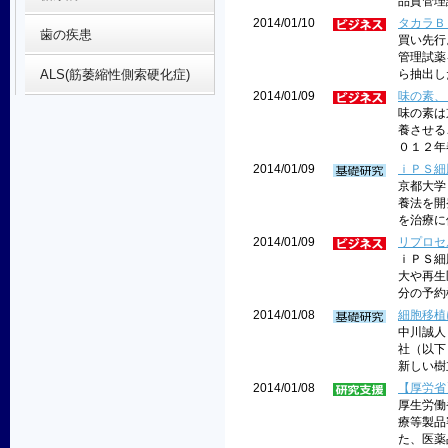
品質管理試薬
2014/01/10
タカラＢ
歯の疾患
買い先行
管理試薬
ALS(筋萎縮性側索硬化症)
ら抽出し
2014/01/09
味の素、
味の素は
養させる
０１２年
2014/01/09
ｉＰＳ細
京都大学
養法を開
を治療に
2014/01/09
リプロセ
ｉＰＳ細
大や再生
分の予約権
2014/01/08
細胞移植
中川誠人
社（以下
新しい樹
2014/01/08
【厚労省
厚生労働
療等製品
た、医薬