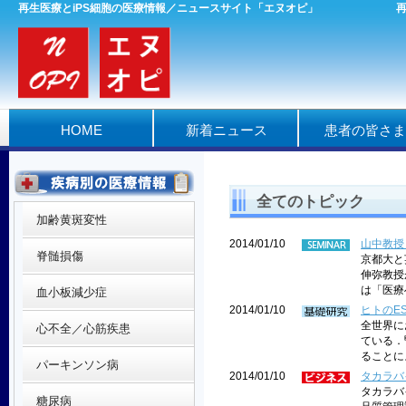
再生医療とiPS細胞の医療情報／ニュースサイト「エヌオピ」
HOME
新着ニュース
患者の皆さま
全てのトピック
加齢黄斑変性
2014/01/10
山中教授
脊髄損傷
京都大と
伸弥教授
は「医療
血小板減少症
2014/01/10
ヒトのE
全世界に
心不全／心筋疾患
ている．
ることに
パーキンソン病
2014/01/10
タカラバ
タカラバ
糖尿病