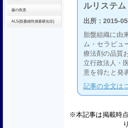
ルリステム
歯の疾患
出所：2015-05
ALS(筋萎縮性側索硬化症)
胎盤組織に由
ム・セラピュ
療法剤の品質
立行政法人・
意を得たと発
記事の全文は
※本記事は掲載時