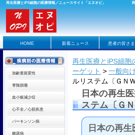
再生医療とiPS細胞の医療情報／ニュースサイト「エヌオピ」
HOME
新着ニュース
患者の皆さま
再生医療とiPS細
ーゲット
>
一般向
加齢黄斑変性
ルリステム〔ＧＮ
脊髄損傷
日本の再生医
血小板減少症
ステム〔ＧＮ
心不全／心筋疾患
パーキンソン病
日本の再生
糖尿病