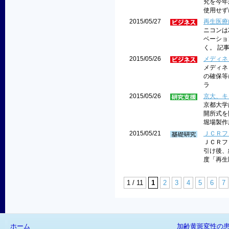
究を今年
使用せず
2015/05/27
再生医療
ニコンは
ベーショ
く。 記
2015/05/26
メディネ
メディネ
の確保等
ラ
2015/05/26
京大、キ
京都大学
開所式を
堀場製作
2015/05/21
ＪＣＲフ
ＪＣＲフ
引け後、
度「再生
1 / 11
1
2
3
4
5
6
7
ホーム
加齢黄斑変性の