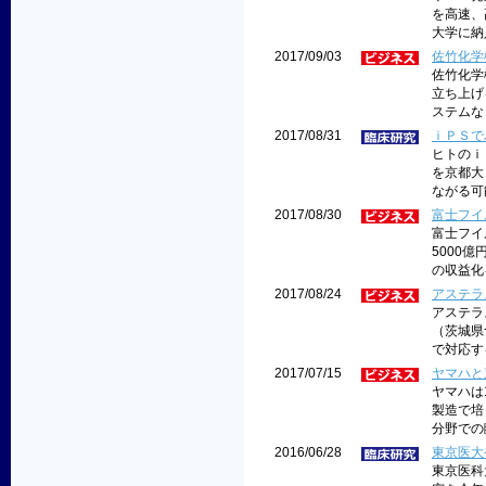
を高速、
大学に納
2017/09/03
佐竹化学
佐竹化学
立ち上げ
ステムな
2017/08/31
ｉＰＳで
ヒトのｉ
を京都大
ながる可
2017/08/30
富士フイ
富士フイ
5000
の収益化を
2017/08/24
アステラ
アステラ
（茨城県
で対応す
2017/07/15
ヤマハと
ヤマハは
製造で培
分野での
2016/06/28
東京医大
東京医科