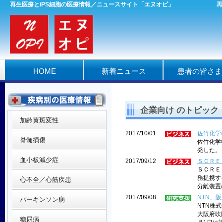
再生医療とiPS細胞の医療情報／ニュースサイト「エヌオピ」
HOME
新着ニュース
患者の皆さま
企業向け のトピック
加齢黄斑変性
2017/10/01
佐竹化学
脊髄損傷
佐竹化学
発した。
血小板減少症
2017/09/12
ＳＣＲＥ
ＳＣＲＥ
務提携す
心不全／心筋疾患
分離装置
2017/09/08
NTN、
パーキンソン病
NTN株
大阪府吹
糖尿病