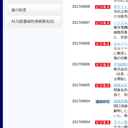
月1日に設
2017/09/08
米サイト
歯の疾患
当社は米国
ける販売
ALS(筋萎縮性側索硬化症)
2017/09/07
ハイスルー
横河電機
細胞培養
た、非染
2017/09/06
セルソー
セルソー
に輸送し
胞の分離
2017/09/06
iPS細
株式会社
（社長：
を開始し
2017/09/05
関東化学
関東化学
得て、同
2017/09/04
細胞培養
関口清俊
解明した
いた。再生
2017/09/04
ヤマハ発
ヤマハ発