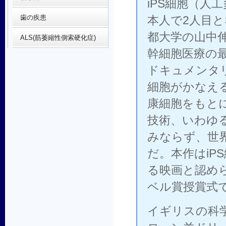
iPS細胞（人
歯の疾患
本人で2人目
都大学の山中伸
ALS(筋萎縮性側索硬化症)
幹細胞医療の
ドキュメンタリ
細胞がかなえ
康細胞をもと
技術、いわゆ
みならず、世
だ。本作はiP
る映画と認めら
ベル賞授賞式
イギリスの科