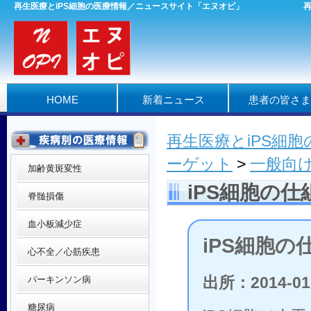
再生医療とiPS細胞の医療情報／ニュースサイト「エヌオピ」
HOME
新着ニュース
患者の皆さま
再生医療とiPS細
ーゲット
>
一般向
加齢黄斑変性
iPS細胞の
脊髄損傷
血小板減少症
iPS細胞
心不全／心筋疾患
出所：2014-01
パーキンソン病
糖尿病