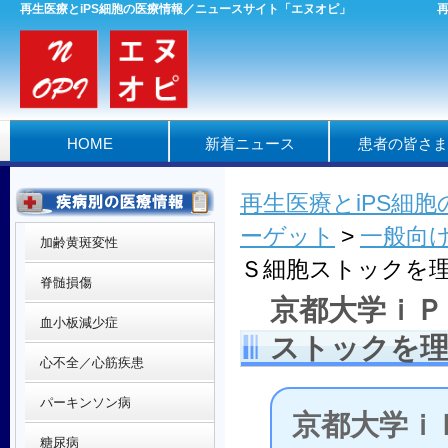
再生医療とiPS細胞の医療情報／ニュースサイト「エヌオピ」
HOME
新着ニュース
患者の皆さま
再生医療とiPS細
ーゲット
>
一般向
加齢黄斑変性
Ｓ細胞ストックを
脊髄損傷
京都大学ｉＰ
血小板減少症
ストックを理
心不全／心筋疾患
パーキンソン病
京都大学ｉ
糖尿病