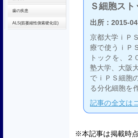
Ｓ細胞スト
歯の疾患
出所：2015-04
ALS(筋萎縮性側索硬化症)
京都大学ｉＰ
療で使うｉＰ
トックを、２
塾大学、大阪
でｉＰＳ細胞
る分化細胞を
記事の全文は
※本記事は掲載時