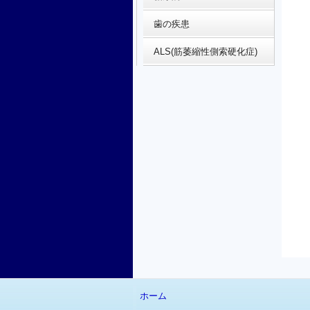
歯の疾患
ALS(筋萎縮性側索硬化症)
ホーム