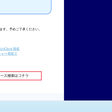
ます。予めご了承ください。
Clioを買収
チャー買収で
社