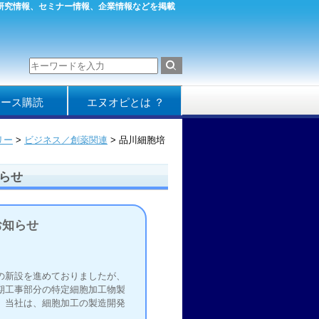
／研究情報、セミナー情報、企業情報などを掲載
ュース購読
エヌオピとは ？
リー
>
ビジネス／創薬関連
> 品川細胞培
らせ
お知らせ
の新設を進めておりましたが、
期工事部分の特定細胞加工物製
、当社は、細胞加工の製造開発