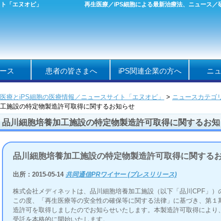
イト「エヌオピ」
再生医療／iPS細胞による最新治療法、ニュース
ース
患者の皆さまへ
iPS関連企業の方へ
ニ
医療とiPS細胞の医療情報／ニュースサイト「エヌオピ」
>
ニュースカテゴ
工施設の特定物製造許可取得に関するお知らせ
品川細胞培養加工施設の特定物製造許可取得に関するお知
品川細胞培養加工施設の特定物製造許可取得に関する
出所：2015-05-14
共同通信PRワイヤー (プレスリリース)
株式会社メディネットは、品川細胞培養加工施設（以下「品川CPF」）
この度、「再生医療等の安全性の確保等に関する法律」に基づき、第１
造許可を取得しましたのでお知らせいたします。本製造許可取得により
受託を本格的に開始いたします。