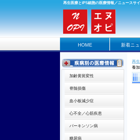
再生医療とiPS細胞の医療情報／ニュースサ
HOME
新着ニュ
再生
養加
加齢黄斑変性
脊髄損傷
血小板減少症
心不全／心筋疾患
パーキンソン病
糖尿病