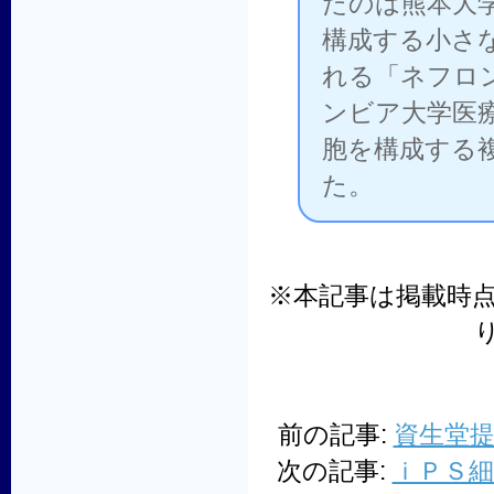
たのは熊本大
構成する小さ
れる「ネフロ
ンビア大学医
胞を構成する
た。
※本記事は掲載時
前の記事:
資生堂
次の記事:
ｉＰＳ細