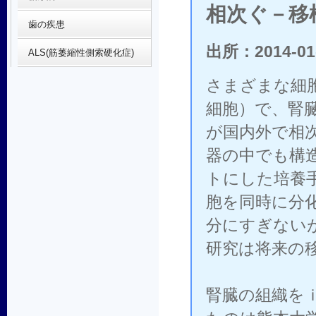
相次ぐ－移
歯の疾患
出所：2014-01
ALS(筋萎縮性側索硬化症)
さまざまな細
細胞）で、腎
が国内外で相
器の中でも構
トにした培養
胞を同時に分
分にすぎない
研究は将来の
腎臓の組織を