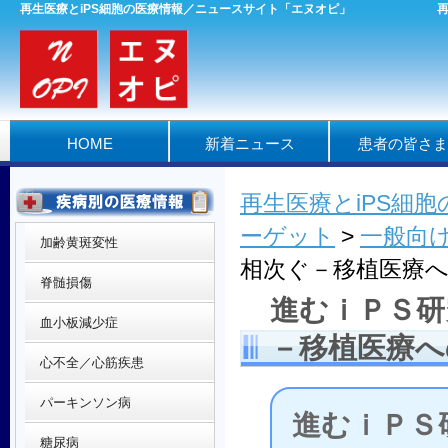
再生医療とiPS細胞の医療情報／ニュースサイト「エヌオピ」
HOME
新着ニュース
患者の皆さま
再生医療とiPS細
ーゲット
>
一般向
加齢黄斑変性
相次ぐ－移植医療
脊髄損傷
進むｉＰＳ研
血小板減少症
－移植医療へ
心不全／心筋疾患
パーキンソン病
進むｉＰＳ
糖尿病