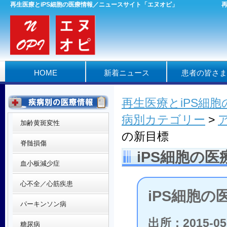
再生医療とiPS細胞の医療情報／ニュースサイト「エヌオピ」
HOME
新着ニュース
患者の皆さま
再生医療とiPS細
病別カテゴリー
>
加齢黄斑変性
の新目標
脊髄損傷
iPS細胞の医
血小板減少症
心不全／心筋疾患
iPS細胞の
パーキンソン病
出所：2015-05
糖尿病