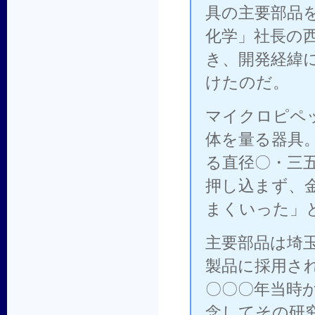
具の主要部品
化学」社長の
き、開発経緯
けたのだ。
マイクロピペ
体を量る器具
る直径〇・三
押し込まず、
まくいった」
主要部品は埼
製品に採用さ
〇〇〇年当時
念してその研