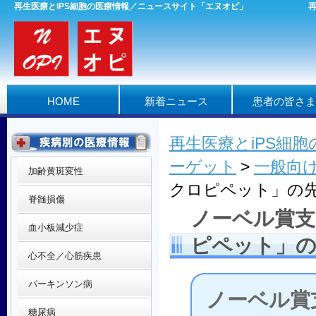
再生医療とiPS細胞の医療情報／ニュースサイト「エヌオピ」
HOME
新着ニュース
患者の皆さま
再生医療とiPS細
ーゲット
>
一般向
加齢黄斑変性
クロピペット」の
脊髄損傷
ノーベル賞支
血小板減少症
ピペット」の
心不全／心筋疾患
パーキンソン病
ノーベル賞
糖尿病