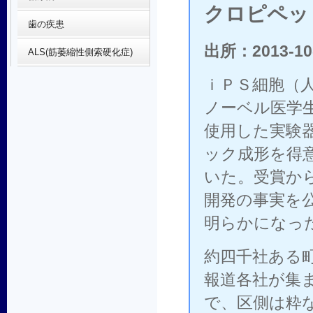
クロピペッ
歯の疾患
出所：2013-10
ALS(筋萎縮性側索硬化症)
ｉＰＳ細胞（
ノーベル医学
使用した実験
ック成形を得
いた。受賞か
開発の事実を
明らかになっ
約四千社ある
報道各社が集
で、区側は粋