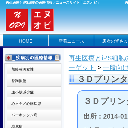
再生医療とiPS細胞の医療情報／ニュースサイト「エヌオピ」
HOME
新着ニュース
患者の皆さま
再生医療とiPS細
ーゲット
>
一般向
加齢黄斑変性
３Ｄプリンタ
脊髄損傷
血小板減少症
３Ｄプリン
心不全／心筋疾患
出所：2014-01
パーキンソン病
糖尿病