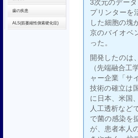
3次元のデー
歯の疾患
プリンターを
した細胞の塊
ALS(筋萎縮性側索硬化症)
京のバイオベ
った。
開発したのは
（先端融合工学
ャー企業「サ
技術の確立は
に日本、米国
人工透析など
で菌の感染を
が、患者本人