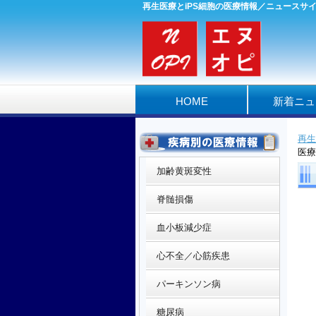
再生医療とiPS細胞の医療情報／ニュースサ
HOME
新着ニュ
再生
医療
加齢黄斑変性
脊髄損傷
血小板減少症
心不全／心筋疾患
パーキンソン病
糖尿病