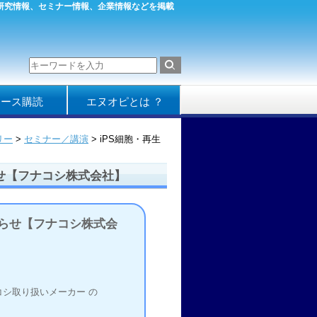
／研究情報、セミナー情報、企業情報などを掲載
ュース購読
エヌオピとは ？
リー
>
セミナー／講演
> iPS細胞・再生
せ【フナコシ株式会社】
知らせ【フナコシ株式会
フナコシ取り扱いメーカー の