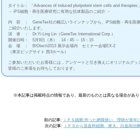
タイトル： 「Advances of induced pluripotent stem cells and therapies
－ iPS細胞・再生医療研究に有用な抗体製品のご紹介 －
内 容 ： GeneTex社の幅広いラインナップから、iPS細胞・再生
ご紹介いたします。
演 者 ： Dr.Yi-Ling Lin（GeneTex International Corp.）
開催日時： 5月9日（木） 14：45 ～ 15：15
会 場 ： BIOtech2013 展示会場内 セミナー会場EX-2
（東京ビッグサイト 西3ホール）
ご参加いただいたお客様には，アンケートと引き換えにオリジナルグッ
皆様のご来場をお待ちしております。
※本記事は掲載時点の情報であり、最新のものとは異なる場合があり
前の記事:
ｉＰＳ細胞:作った網膜使い、理研が来年
次の記事:
ｉＰＳから造血幹細胞 東大、白血病治