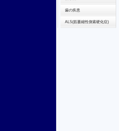
歯の疾患
ALS(筋萎縮性側索硬化症)